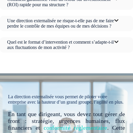
(ROI) rapide pour ma structure ?
Une direction externalisée ne risque-t-elle pas de me faire
perdre le contrôle de mes équipes ou de mes décisions ?
Quel est le format d’intervention et comment s’adapte-t-il
aux fluctuations de mon activité ?
La direction externalisée vous permet de piloter votre
entreprise avec la hauteur d’un grand groupe, l’agilité en plus.
En tant que dirigeant, vous devez tout gérer de
front : stratégie, urgences humaines, flux
financiers et
conformité réglementaire
. Cette