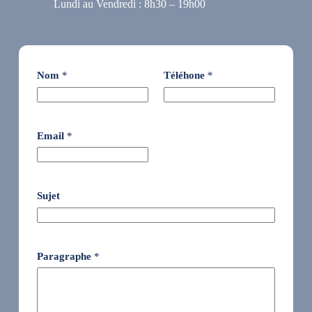
Lundi au Vendredi : 8h30 – 19h00
Nom
*
Téléhone
*
Email
*
Sujet
Paragraphe
*